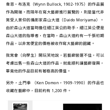
韋恩・布洛克（Wynn Bullock, 1902-1975）的作品展
作為開端。而隔年在寫大藝廊進行展覽的，則是當代非
常受人景仰的攝影家森山大道（Daido Moriyama）。
由於森山大道當時擔任細江英公的助手，細江英公便是
森山大道的指導者，在當時，森山大道約有一千張初期
作品，以非常便宜的價格被收作寫大藝廊的館藏。
我常會（向學生）開玩笑地說，若藝廊營運不佳，可以
考慮出售一些森山大道的作品，就能順利讓藝廊復興，
畢竟他的作品目前有著極高的價值。
另外，土門拳 （Ken Domon，1909-1990）的作品也
收藏在藝廊中，目前約有 1,200 件。