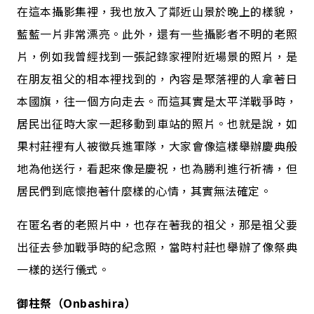
在這本攝影集裡，我也放入了鄰近山景於晚上的樣貌，
藍藍一片非常漂亮。此外，還有一些攝影者不明的老照
片，例如我曾經找到一張記錄家裡附近場景的照片，是
在朋友祖父的相本裡找到的，內容是聚落裡的人拿著日
本國旗，往一個方向走去。而這其實是太平洋戰爭時，
居民出征時大家一起移動到車站的照片。也就是說，如
果村莊裡有人被徵兵進軍隊，大家會像這樣舉辦慶典般
地為他送行，看起來像是慶祝，也為勝利進行祈禱，但
居民們到底懷抱著什麼樣的心情，其實無法確定。
在匿名者的老照片中，也存在著我的祖父，那是祖父要
出征去參加戰爭時的紀念照，當時村莊也舉辦了像祭典
一樣的送行儀式。
御柱祭（Onbashira）