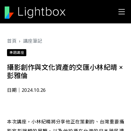
移至主內容
導航連結
首頁
講座筆記
專題講座
攝影創作與文化資產的交匯――小林紀晴 ×
彭雅倫
日期│2024.10.26
本次講座，小林紀晴將分享他正在策劃的、台灣重要攝