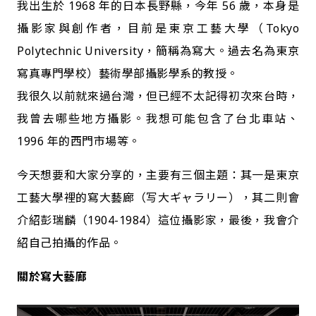
我出生於 1968 年的日本長野縣，今年 56 歲，本身是
攝影家與創作者，目前是東京工藝大學（Tokyo
Polytechnic University，簡稱為寫大。過去名為東京
寫真專門學校）藝術學部攝影學系的教授。
我很久以前就來過台灣，但已經不太記得初次來台時，
我曾去哪些地方攝影。我想可能包含了台北車站、
1996 年的西門市場等。
今天想要和大家分享的，主要有三個主題：其一是東京
工藝大學裡的寫大藝廊（写大ギャラリー），其二則會
介紹彭瑞麟（1904-1984）這位攝影家，最後，我會介
紹自己拍攝的作品。
關於寫大藝廊