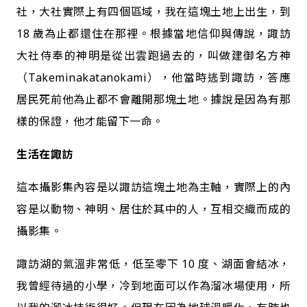
社，大社實際上有四個區域，我在這塊土地上出生，到
18 歲為止都還住在那裡。根據當地信仰與傳說，諏訪
大社侍奉的神明是從出雲跑過去的，叫做建御名方神
（Takeminakatanokami），他當時逃到諏訪，答應
居民死前他為止都不會離開那塊土地。據說是因為有那
樣的保證，他才能留下一命。
生活在諏訪
這本攝影集內容是以諏訪這塊土地為主軸，實際上的內
容是以動物、神明、居住於其中的人，互相交織而成的
攝影集。
諏訪湖的氣溫非常低，低至零下 10 度、湖面會結冰，
我曾經待過的小學，冷到地面可以作為溜冰場使用，所