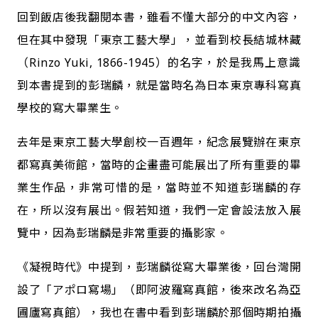
回到飯店後我翻閱本書，雖看不懂大部分的中文內容，
但在其中發現「東京工藝大學」，並看到校長結城林藏
（Rinzo Yuki, 1866-1945）的名字，於是我馬上意識
到本書提到的彭瑞麟，就是當時名為日本東京專科寫真
學校的寫大畢業生。
去年是東京工藝大學創校一百週年，紀念展覽辦在東京
都寫真美術館，當時的企畫盡可能展出了所有重要的畢
業生作品，非常可惜的是，當時並不知道彭瑞麟的存
在，所以沒有展出。假若知道，我們一定會設法放入展
覽中，因為彭瑞麟是非常重要的攝影家。
《凝視時代》中提到，彭瑞麟從寫大畢業後，回台灣開
設了「アポロ寫場」（即阿波羅寫真館，後來改名為亞
圃廬寫真館），我也在書中看到彭瑞麟於那個時期拍攝