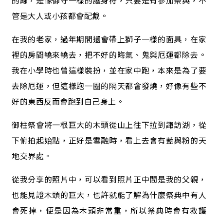
的線，是像御守一樣的護身符，只要是有參加祭典，不
管是大人或小孩都會配戴。
在我的老家，過年期間還會帶上獅子一樣的面具，在家
裡的房間繞來繞去，把不好的晦氣、鬼與厄運都除去。
我在小學時也曾這樣裝扮，並在家中跑，本來是為了要
去除厄運，但這樣跑一圈的隔天都會發燒，好像有些不
好的東西反而會跑到自己身上。
御柱祭會將一根巨大的木頭從山上往下拉到諏訪湖，從
下俯拍起始點，正好是雪融時，看上去會有藍與粉的天
地交界處。
從我分享的照片中，可以看到照片正中間是我的父親，
也能見證木頭的巨大，也許就能了解為什麼祭典中有人
會死掉，便是因為木頭非常重，所以祭典時會有救護