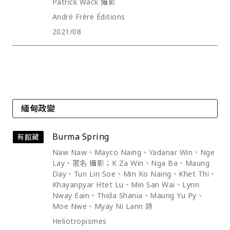
Patrick Wack 攝影
André Frère Éditions
2021/08
緬甸政變
Burma Spring
有館藏
Naw Naw、Mayco Naing、Yadanar Win、Nge
Lay、匿名 攝影；K Za Win、Nga Ba、Maung
Day、Tun Lin Soe、Min Ko Naing、Khet Thi、
Khayanpyar Htet Lu、Min San Wai、Lynn
Nway Eain、Thida Shania、Maung Yu Py、
Moe Nwe、Myay Ni Lann 詩
Heliotropismes