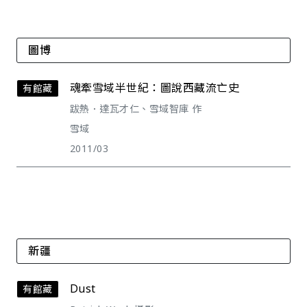
圖博
魂牽雪域半世紀：圖說西藏流亡史
有館藏
跋熱．達瓦才仁、雪域智庫 作
雪域
2011/03
新疆
Dust
有館藏