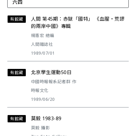
六四
人間 第45期：赤獄「國特」 《血腥・荒謬
有館藏
的兩岸中國》專輯
楊憲宏 總編
人間雜誌社
1989/07/01
北京學生運動50日
有館藏
中國時報報系記者群 作
時報文化
1989/06/20
莫毅 1983-89
有館藏
莫毅 攝影