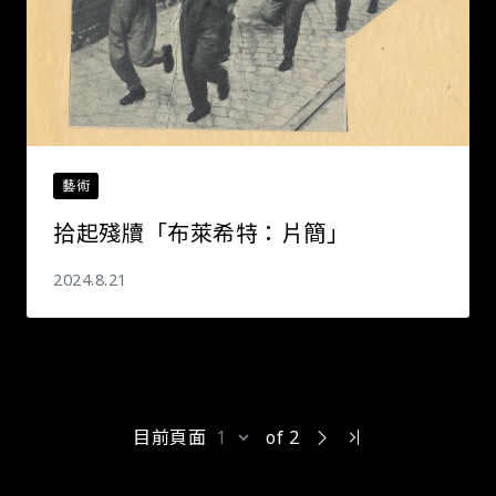
藝術
拾起殘牘――「布萊希特：片簡」
2024.8.21
目前頁面
of 2