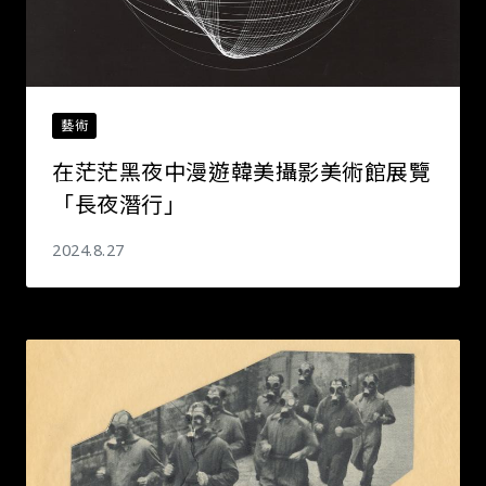
藝術
在茫茫黑夜中漫遊――韓美攝影美術館展覽
「長夜潛行」
2024.8.27