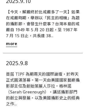
2025.9.10
【今天，解嚴終於比戒嚴多了一天】如果
在戒嚴時期，舉辦以「民主的相機」為題
的攝影節，會發生什麼事？台灣本島的戒
嚴自 1949 年 5 月 20 日起，至 1987 年
7 月 15 日止，共長達 38...
more
2025.9.8
首屆 TIPF 為期兩天的國際論壇，於昨天
正式圓滿落幕。第一天由美國國家藝廊攝
影部主任及創始策展人莎拉・格林諾
（Sarah Greenough），講述攝影部門
的創立與發展，以及美國攝影史上的經典
之作...